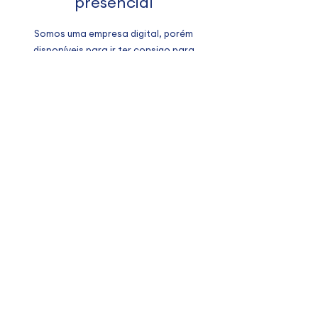
presencial
Somos uma empresa digital, porém
disponíveis para ir ter consigo para
esclarecermos as suas dúvidas.
*Possibilidade de marcação presencial na zona da Margem
Sul.
Contacto
As suas férias
à distância de um clique
Conheça os vários Destinos
Quem somos
Destinos de férias